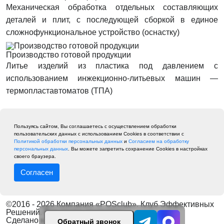
Механическая обработка отдельных составляющих
деталей и плит, с последующей сборкой в единое
сложнофункциональное устройство (оснастку)
Производство готовой продукции
Литье изделий из пластика под давлением с
использованием инжекционно-литьевых машин —
термопластавтоматов (ТПА)
Пользуясь сайтом, Вы соглашаетесь с осуществлением обработки
пользовательских данных с использованием Cookies в соответствии с
Политикой обработки персональных данных
и
Согласием на обработку
персональных данных
. Вы можете запретить сохранение Cookies в настройках
своего браузера.
Согласен
©2016 - 2026 Компания «POSclub». Клуб Эффективных
Решений. Все права защищены.
Сделано на
delosait.ru
Обратный звонок