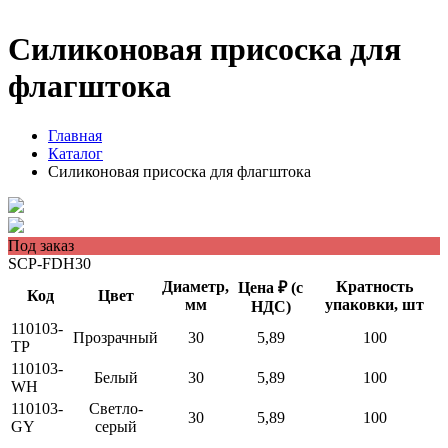
Силиконовая присоска для
флагштока
Главная
Каталог
Силиконовая присоска для флагштока
Под заказ
SCP-FDH30
Диаметр,
Кратность
Цена ₽ (с
Код
Цвет
мм
упаковки, шт
НДС)
110103-
Прозрачный
30
5,89
100
TP
110103-
Белый
30
5,89
100
WH
110103-
Светло-
30
5,89
100
GY
серый